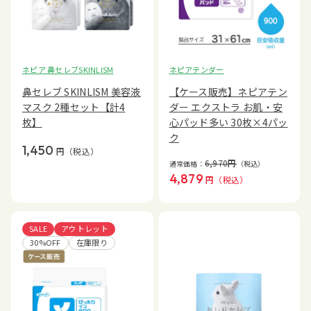
ネピアテンダー
ネピア 鼻セレブSKINLISM
【ケース販売】ネピアテン
鼻セレブ SKINLISM 美容液
ダー エクストラ お肌・安
マスク 2種セット【計4
心パッド多い 30枚×4パッ
枚】
ク
1,450
円
（税込）
6,970
円
通常価格：
（税込）
4,879
円
（税込）
SALE
アウトレット
30%OFF
在庫限り