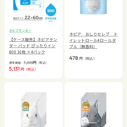
ネピアテンダー
ネピア おしりセレブ ト
【ケース販売】ネピアテン
イレットロール4ロールダ
ダー パッド ぴったりイン
ブル（無香料）
800 30枚 ×4パック
478
円
（税込）
7,330
円
通常価格：
（税込）
5,131
円
（税込）