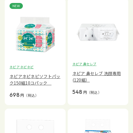
NEW
ネピア 鼻セレブ
ネピア ネピネピ
ネピア 鼻セレブ 洗顔専用
ネピアネピネピソフトパッ
(120組）
ク150組10コパック
548
円
（税込）
698
円
（税込）