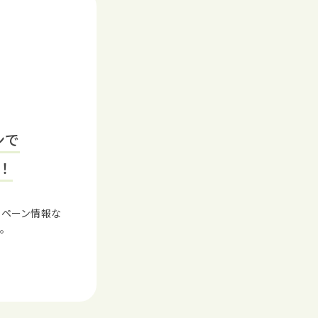
ンで
！
ンペーン情報な
。