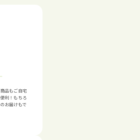
！
る商品もご自宅
も便利！もちろ
へのお届けもで