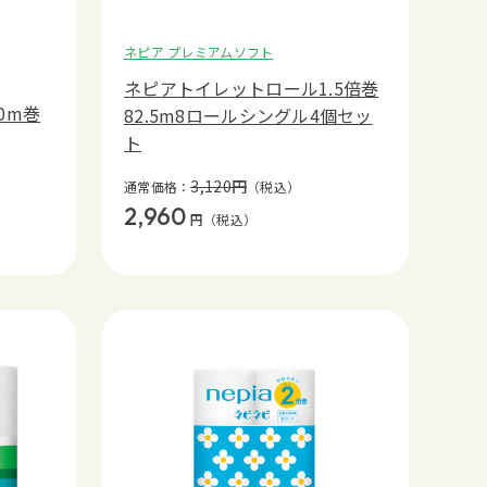
ネピア プレミアムソフト
ネピアトイレットロール1.5倍巻
0m巻
82.5m8ロールシングル4個セッ
ト
3,120
円
通常価格：
（税込）
2,960
円
（税込）