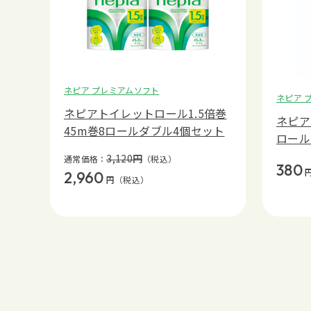
ネピア プレミアムソフト
ネピア 
ネピアトイレットロール1.5倍巻
ネピア
45m巻8ロールダブル4個セット
ロー
3,120
円
通常価格：
（税込）
380
2,960
円
（税込）