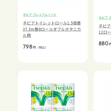
ネピア プレミアムソフト
ネピア 
ネピアトイレットロール1.5倍巻
ネピア
37.5m巻8ロールダブルボタニカ
12ロ
ル柄
880
798
円
（税込）