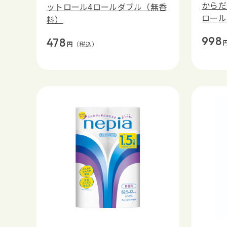
からだ
ットロール4ロールダブル（無香
ロール
料）
998
478
円
（税込）