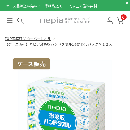
ケース品は送料無料！単品は税込3,300円以上で送料無料！
0
TOP
家庭用品
ペーパータオル
【ケース販売】ネピア激吸収ハンドタオル100組×5パック×１２入