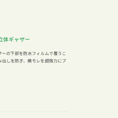
”立体ギャザー
ャザーの下部を防水フィルムで覆うこ
み出しを防ぎ、横モレを超強力にブ