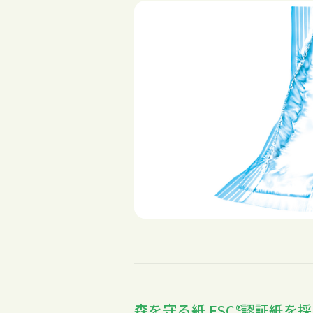
森を守る紙
FSC
認証紙を採