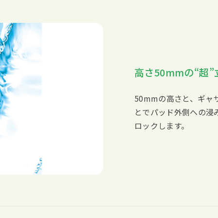
高さ50mmの“超
50mmの高さと、ギ
とでパッド外側への浸
ロックします。