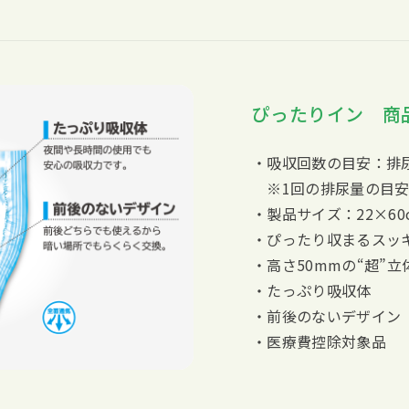
ぴったりイン 商
・吸収回数の目安：排尿
※1回の排尿量の目安1
・製品サイズ：22×60
・ぴったり収まるスッ
・高さ50mmの“超”
・たっぷり吸収体
・前後のないデザイン
・医療費控除対象品