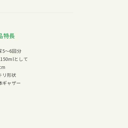
品特長
5～6回分
50mlとして
cm
キリ形状
立体ギャザー