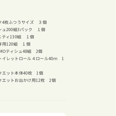
ク4枚ふつうサイズ ３個
ュ200組3パック １個
ティ130組 １個
用120組 １個
MOティシュ48組 2個
イレットロール４ロール40ｍ 1
エット本体40枚 1個
エットお出かけ用12枚 2個