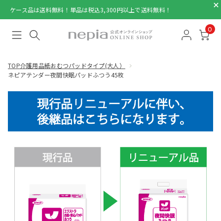
ケース品は送料無料！単品は税込3,300円以上で送料無料！
0
TOP
介護用品
紙おむつパッドタイプ(大人）
ネピアテンダー夜間快眠パッドふつう45枚