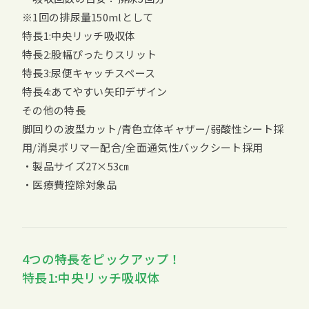
※1回の排尿量150mlとして
特長1:中央リッチ吸収体
特長2:股幅ぴったりスリット
特長3:尿便キャッチスペース
特長4:あてやすい矢印デザイン
その他の特長
脚回りの波型カット/青色立体ギャザー/弱酸性シート採
用/消臭ポリマー配合/全面通気性バックシート採用
・製品サイズ27×53㎝
・医療費控除対象品
4つの特長をピックアップ！
特長1:中央リッチ吸収体