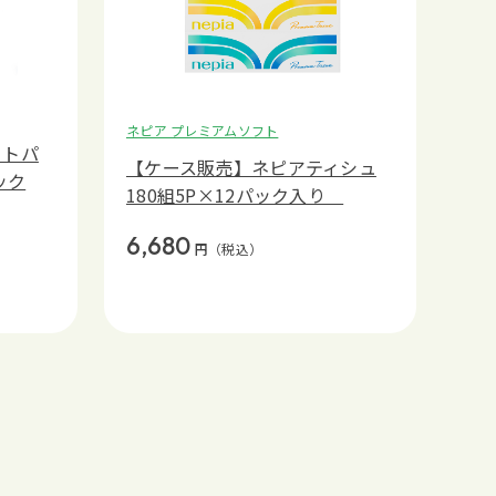
ネピア プレミアムソフト
フトパ
【ケース販売】ネピアティシュ
ック
180組5P×12パック入り
6,680
円
（税込）