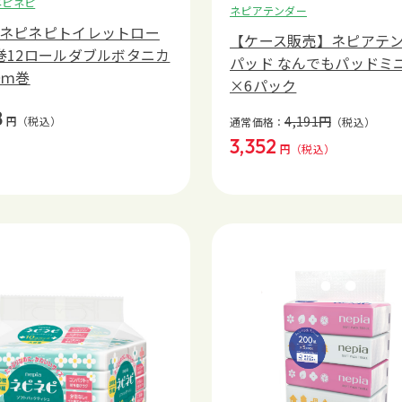
ネピネピ
ネピアテンダー
ネピネピトイレットロー
【ケース販売】ネピアテ
巻12ロールダブルボタニカ
パッド なんでもパッドミニ
0ｍ巻
×6パック
8
4,191
円
円
（税込）
通常価格：
（税込）
3,352
円
（税込）