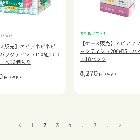
その他ブランド
ネピネピ
【ケース販売】ネピアソ
ス販売】ネピアネピネピ
ックティシュ200組5コパ
パックティシュ150組10コ
×18パック
 ×12個入り
8,270
円
（税込）
0
円
（税込）
1
2
3
4
…
7
…