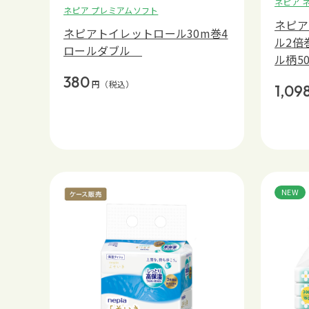
ネピア 
ネピア プレミアムソフト
ネピア
ネピアトイレットロール30m巻4
ル2倍
ロールダブル
ル柄5
380
円
（税込）
1,09
NEW