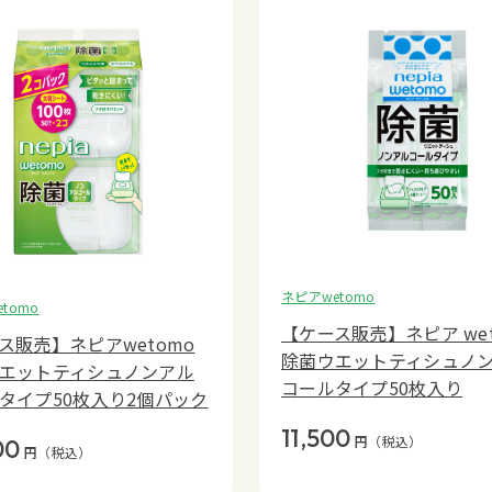
ネピアwetomo
tomo
【ケース販売】ネピア wet
ス販売】ネピアwetomo
除菌ウエットティシュノ
エットティシュノンアル
コールタイプ50枚入り
タイプ50枚入り2個パック
11,500
円
（税込）
00
円
（税込）