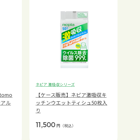
ネピア 激吸収シリーズ
omo
【ケース販売】ネピア激吸収キ
ンアル
ッチンウエットティシュ50枚入
り
11,500
円
（税込）