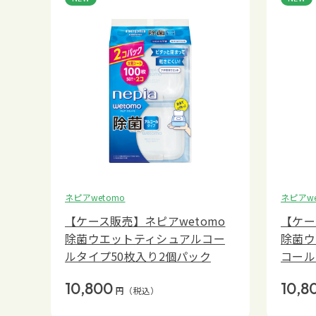
ネピアwetomo
ネピアwe
【ケース販売】ネピアwetomo
【ケー
除菌ウエットティシュアルコー
除菌ウ
ルタイプ50枚入り2個パック
コール
10,800
10,8
円
（税込）