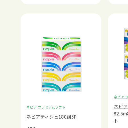
ネピア 
ネピア
ネピア プレミアムソフト
82.
ネピアティシュ180組5P
ト