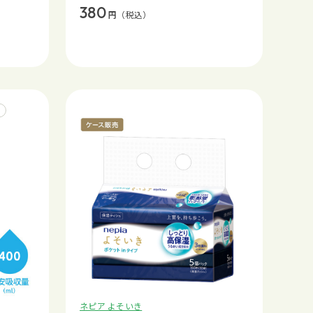
380
円
（税込）
ネピア よそいき