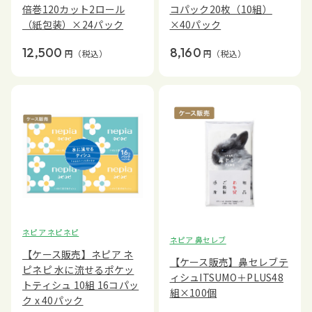
倍巻120カット2ロール
コパック20枚（10組）
（紙包装）×24パック
×40パック
12,500
8,160
円
（税込）
円
（税込）
ネピア ネピネピ
ネピア 鼻セレブ
【ケース販売】ネピア ネ
【ケース販売】鼻セレブテ
ピネピ 水に流せるポケッ
ィシュITSUMO＋PLUS48
トティシュ 10組 16コパッ
組×100個
ク x 40パック