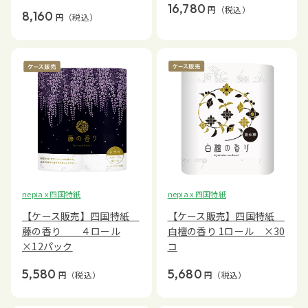
16,780
円
（税込）
8,160
円
（税込）
nepia x 四国特紙
nepia x 四国特紙
【ケース販売】四国特紙
【ケース販売】四国特紙
藤の香り ４ロール
白檀の香り 1ロール ×30
×12パック
コ
5,580
5,680
円
（税込）
円
（税込）