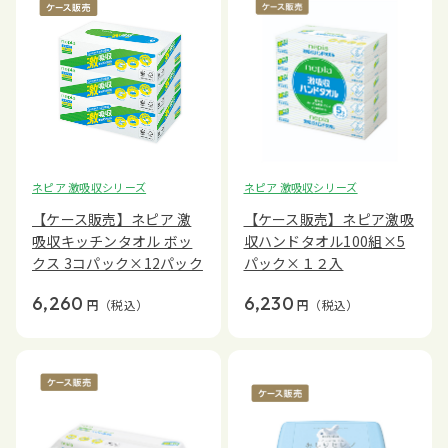
ネピア 激吸収シリーズ
ネピア 激吸収シリーズ
【ケース販売】ネピア 激
【ケース販売】ネピア激吸
吸収キッチンタオル ボッ
収ハンドタオル100組×5
クス 3コパック×12パック
パック×１２入
6,260
6,230
円
（税込）
円
（税込）