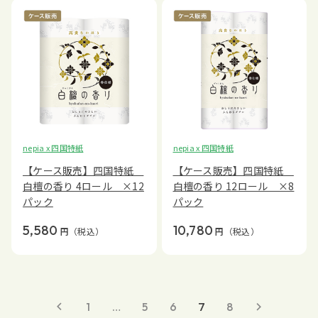
nepia x 四国特紙
nepia x 四国特紙
【ケース販売】四国特紙
【ケース販売】四国特紙
白檀の香り 4ロール ×12
白檀の香り 12ロール ×8
パック
パック
5,580
10,780
円
（税込）
円
（税込）
1
…
5
6
7
8