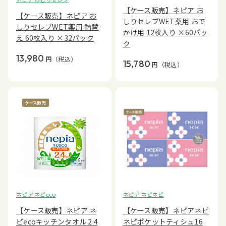
【ケース販売】ネピア お
【ケース販売】ネピア お
しりセレブWET薬用 おで
しりセレブWET薬用 詰替
かけ用 12枚入り ×60パッ
え 60枚入り ×32パック
ク
13,980
円
（税込）
15,780
円
（税込）
ネピア ネピeco
ネピア ネピネピ
【ケース販売】ネピア ネ
【ケース販売】ネピアネピ
ピecoキッチンタオル 2.4
ネピポケットティシュ16