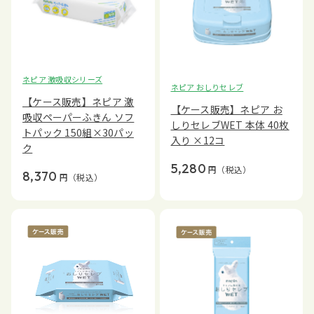
ネピア 激吸収シリーズ
ネピア おしりセレブ
【ケース販売】ネピア 激
【ケース販売】ネピア お
吸収ペーパーふきん ソフ
しりセレブWET 本体 40枚
トパック 150組×30パッ
入り ×12コ
ク
5,280
円
（税込）
8,370
円
（税込）