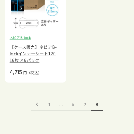
ネピア B-lock
【ケース販売】ネピアB-
lockインナーシート120
16枚 ×6パック
4,715
円
（税込）
1
…
6
7
8