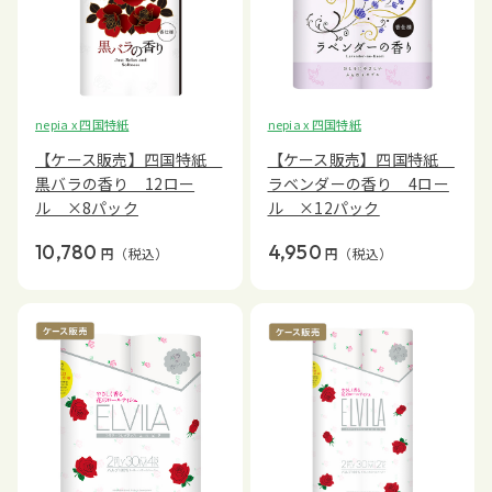
nepia x 四国特紙
nepia x 四国特紙
【ケース販売】四国特紙
【ケース販売】四国特紙
黒バラの香り 12ロー
ラベンダーの香り 4ロー
ル ×8パック
ル ×12パック
10,780
4,950
円
（税込）
円
（税込）