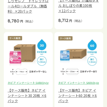
【ケース販売】介護用タオ
しりセレブ トイレットロ
ル おしぼりの素100枚
ール4ロールダブル（無香
×12パック
料）×20パック
8,712
8,780
円
（税込）
円
（税込）
ネピア インナーシート SARAStyle
ネピア インナーシート SARAStyle
【ケース販売】ネピア イ
【ケース販売】ネピア イ
ンナーシート30 20枚 ×6
ンナーシート60 20枚 ×6
パック
パック