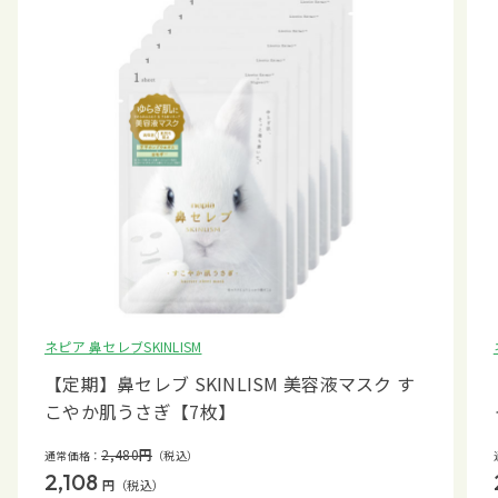
ネピア 鼻セレブSKINLISM
【定期】鼻セレブ SKINLISM 美容液マスク す
こやか肌うさぎ【7枚】
2,480
円
通常価格：
（税込）
2,108
円
（税込）