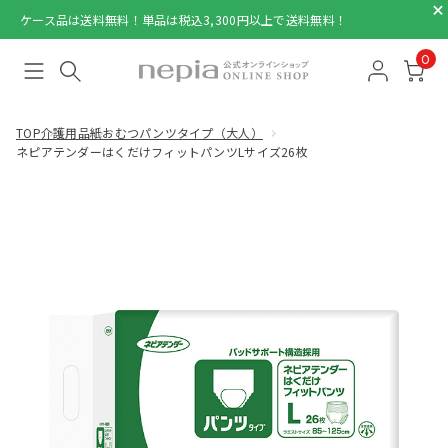
ケース品は送料無料！単品は税込3,300円以上で送料無料！
0
TOP
介護用品
紙おむつパンツタイプ（大人）
ネピアテンダーはくだけフィットパンツLサイズ26枚