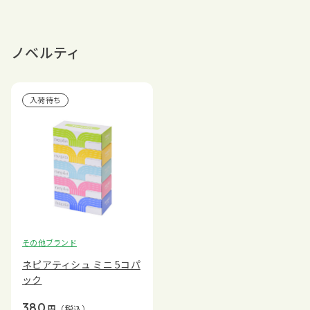
ノベルティ
入荷待ち
その他ブランド
ネピアティシュ ミニ 5コパ
ック
380
円
（税込）