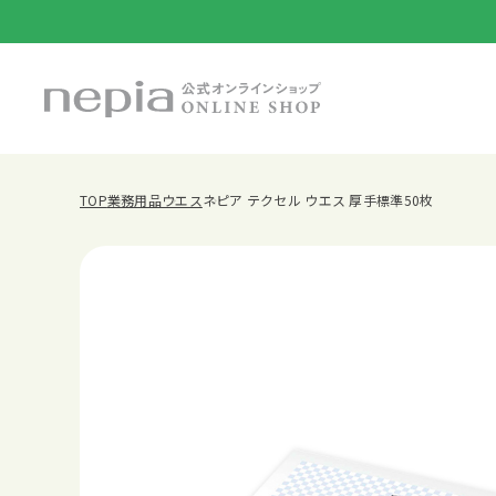
TOP
業務用品
ウエス
ネピア テクセル ウエス 厚手標準50枚