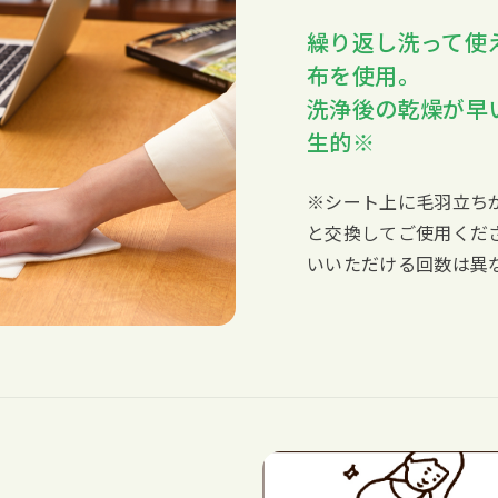
繰り返し洗って使
布を使用。
洗浄後の乾燥が早
生的※
※シート上に毛羽立ち
と交換してご使用くだ
いいただける回数は異