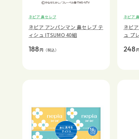
ネピア 鼻セレブ
ネピア 
ネピア アンパンマン 鼻セレブ テ
ネピア
ィシュ ITSUMO 40組
ュ プ
188
248
円
（税込）