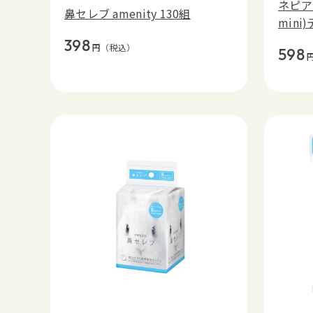
ネピア 
鼻セレブ amenity 130組
mini
398
円
（税込）
598