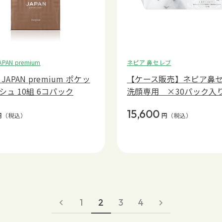
PAN premium
ネピア 鼻セレブ
JAPAN premium ポケッ
【ケース販売】ネピア鼻
シュ 10組 6コパック
洗顔専用 ×30パック入
15,600
円
（税込）
円
（税込）
1
2
3
4