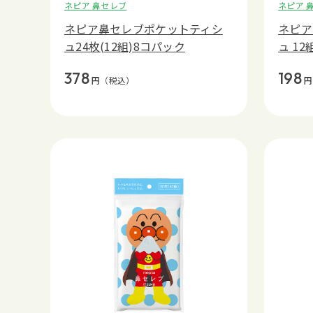
ネピア 鼻セレブ
ネピア 
ネピア鼻セレブポケットティシ
ネピア
ュ24枚(12組)8コパック
ュ 12
378
198
円
（税込）
円