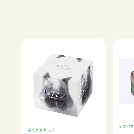
その他ブ
ネピア 鼻セレブ