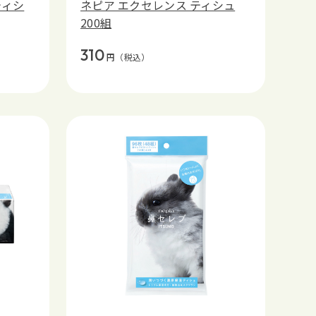
ティシ
ネピア エクセレンス ティシュ
200組
310
円
（税込）