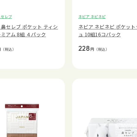
鼻セレブ
ネピア ネピネピ
 鼻セレブ ポケット ティシ
ネピア ネピネピ ポケット
レミアム 8組 ４パック
ュ 10組16コパック
228
円
（税込）
円
（税込）