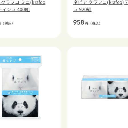
クラフコ ミニ(krafco
ネピア クラフコ(krafco)
)ティシュ 400組
ュ 920組
958
円
（税込）
円
（税込）