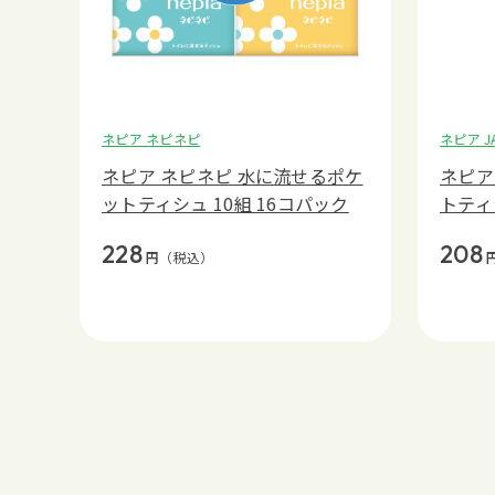
ネピア ネピネピ
ネピア JA
ネピア ネピネピ 水に流せるポケ
ネピア 
ットティシュ 10組 16コパック
トティ
228
208
円
（税込）