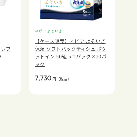
ネピア よそいき
【ケース販売】ネピア よそいき
セレブ
保湿 ソフトパックティシュ ポケ
り
ットイン 50組 5コパック×20パ
ック
7,730
円
（税込）