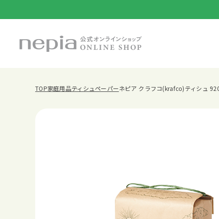
TOP
家庭用品
ティシュペーパー
ネピア クラフコ(krafco)ティシュ 92