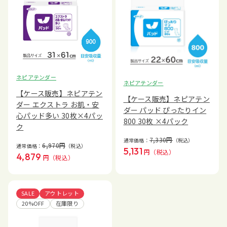
ネピアテンダー
ネピアテンダー
【ケース販売】ネピアテン
【ケース販売】ネピアテン
ダー エクストラ お肌・安
ダー パッド ぴったりイン
心パッド多い 30枚×4パッ
800 30枚 ×4パック
ク
7,330
円
通常価格：
（税込）
6,970
円
通常価格：
（税込）
5,131
円
（税込）
4,879
円
（税込）
SALE
アウトレット
20%OFF
在庫限り