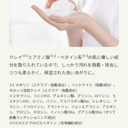
※1
※2
※3
クレイ
とアミノ酸
・ベタイン系
の肌に優しい成
分を取り入れているので、しっかり汚れを吸着・除去し
つつも柔らかく、保湿された洗いあがりに。
※1 カオリン（スクラブ・吸着成分）、ベントナイト（吸着成分）、
モロッコ溶岩クレイ（スクラブ・吸着成分）
※２タウリン、リシンHCl、グルタミン酸、グリシン、ロイシン、 ヒ
スチジンHCl、セリン、バリン、アスパラギン酸Na、トレオニン、 ア
ラニン、イソロイシン、アラントイン、フェニルアラニン、アルギニ
ン、プロリン、チロシン、イノシン酸2Na、グアニル酸2Na（すべて
皮膚コンディショニング成分）
※3コカミドプロピルベタイン（洗浄補助成分）