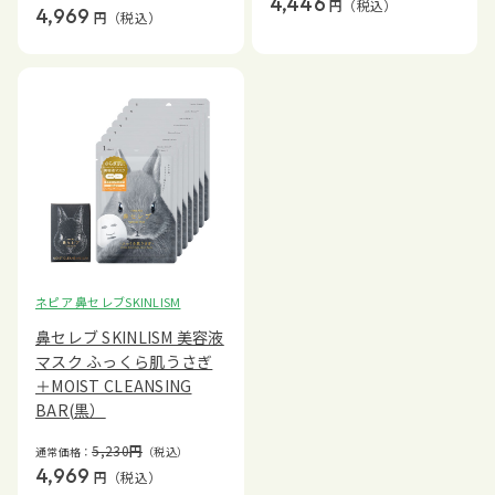
4,446
円
（税込）
4,969
円
（税込）
ネピア 鼻セレブSKINLISM
鼻セレブ SKINLISM 美容液
マスク ふっくら肌うさぎ
＋MOIST CLEANSING
BAR(黒）
5,230
円
通常価格：
（税込）
4,969
円
（税込）