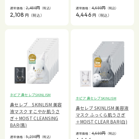
2,480
円
4,680
円
通常価格：
（税込）
通常価格：
（税込）
2,108
4,446
円
（税込）
円
（税込）
ネピア 鼻セレブSKINLISM
ネピア 鼻セレブSKINLISM
鼻セレブ SKINLISM 美容
鼻セレブ SKINLISM 美容液
液マスク すこやか肌うさ
マスク ふっくら肌うさぎ
ぎ＋MOIST CLEANSING
＋MOIST CLEAR BAR(白)
BAR(黒)
4,680
円
通常価格：
（税込）
5,230
円
通常価格：
（税込）