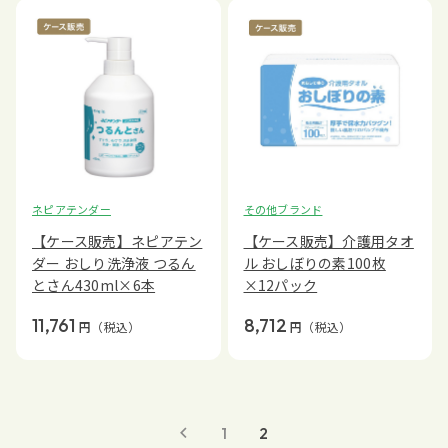
ネピアテンダー
その他ブランド
【ケース販売】ネピアテン
【ケース販売】介護用タオ
ダー おしり洗浄液 つるん
ル おしぼりの素100枚
とさん430ml×6本
×12パック
11,761
8,712
円
（税込）
円
（税込）
1
2