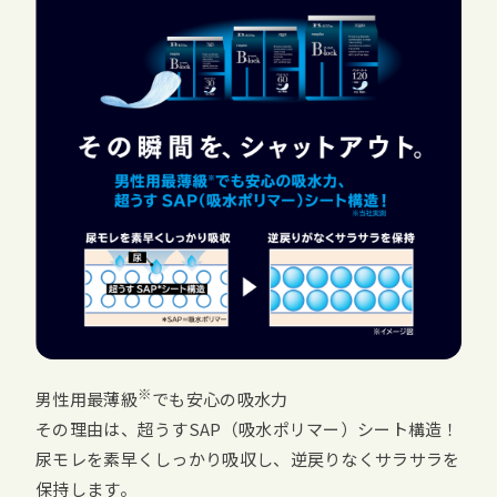
※
男性用最薄級
でも安心の吸水力
その理由は、超うすSAP（吸水ポリマー）シート構造！
尿モレを素早くしっかり吸収し、逆戻りなくサラサラを
保持します。