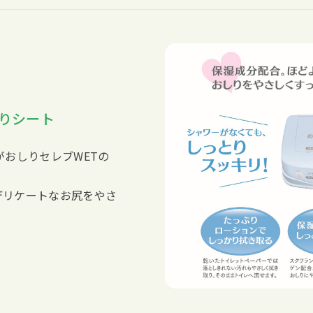
ぷりシート
がおしりセレブWETの
デリケートなお尻をやさ