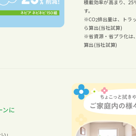
積載効率が高まり、25
す。
※CO
排出量は、トラ
2
ら算出(当社試算)
※省資源・省プラ化は
算出(当社試算)
ーンに
たい」