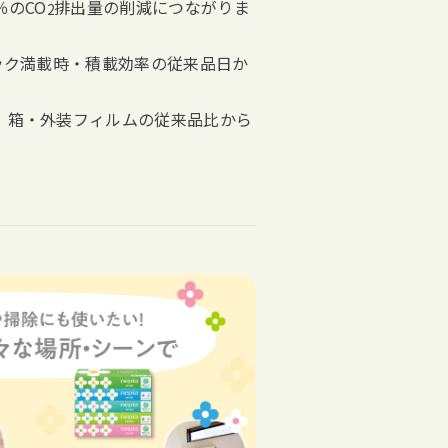
％のCO
排出量の削減につながりま
2
ック満載時・積載効率の従来品日か
、箱・外装フィルムの従来品比から