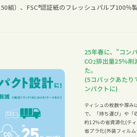
150組）、
FSC
認証紙のフレッシュパルプ100％
25年春に、”コン
CO
排出量25％
2
た。
(5コパックあたり
ンパクトに)
ティシュの枚数や厚み
で、「持ち運び」や「
約12％の省資源化(テ
省プラ化(外装フィルム