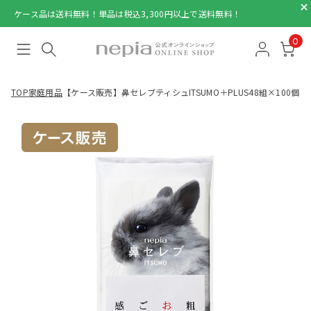
ケース品は送料無料！単品は税込3,300円以上で送料無料！
0
TOP
家庭用品
【ケース販売】鼻セレブティシュITSUMO＋PLUS48組×100個