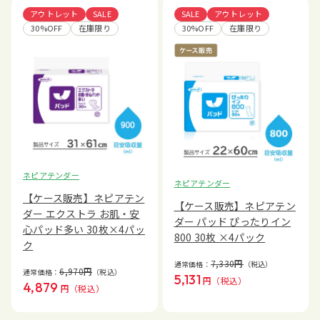
アウトレット
SALE
SALE
アウトレット
30%OFF
在庫限り
30%OFF
在庫限り
ネピアテンダー
ネピアテンダー
【ケース販売】ネピアテン
【ケース販売】ネピアテン
ダー エクストラ お肌・安
ダー パッド ぴったりイン
心パッド多い 30枚×4パッ
800 30枚 ×4パック
ク
7,330
円
通常価格：
（税込）
6,970
円
通常価格：
（税込）
5,131
円
（税込）
4,879
円
（税込）