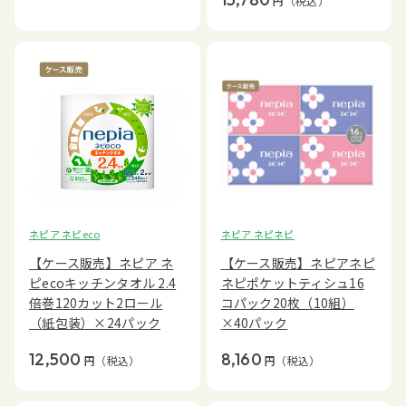
円
（税込）
ネピア ネピeco
ネピア ネピネピ
【ケース販売】ネピア ネ
【ケース販売】ネピアネピ
ピecoキッチンタオル 2.4
ネピポケットティシュ16
倍巻120カット2ロール
コパック20枚（10組）
（紙包装）×24パック
×40パック
12,500
8,160
円
（税込）
円
（税込）