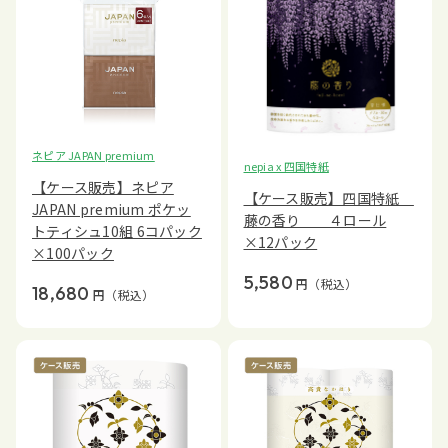
ネピア JAPAN premium
nepia x 四国特紙
【ケース販売】ネピア
【ケース販売】四国特紙
JAPAN premium ポケッ
藤の香り ４ロール
トティシュ10組 6コパック
×12パック
×100パック
5,580
円
（税込）
18,680
円
（税込）