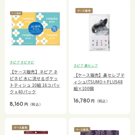
ネピア ネピネピ
ネピア 鼻セレブ
【ケース販売】ネピア ネ
【ケース販売】鼻セレブテ
ピネピ 水に流せるポケッ
ィシュITSUMO＋PLUS48
トティシュ 10組 16コパッ
組×100個
ク x 40パック
16,780
円
（税込）
8,160
円
（税込）