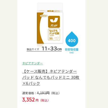
ネピアテンダー
【ケース販売】ネピアテンダー
パッド なんでもパッドミニ 30枚
×6パック
4,191
円
通常価格：
（税込）
3,352
円
（税込）