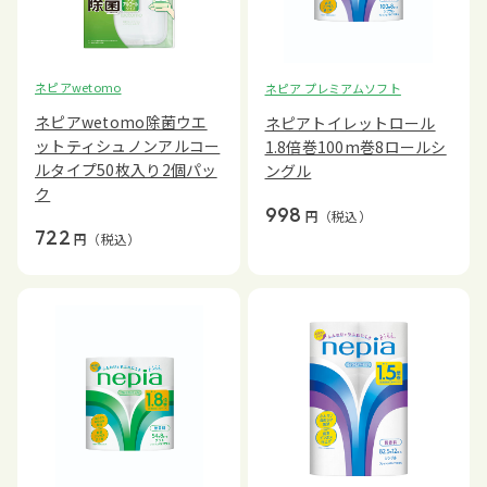
ネピアwetomo
ネピア プレミアムソフト
ネピアwetomo除菌ウエ
ネピアトイレットロール
ットティシュノンアルコー
1.8倍巻100m巻8ロールシ
ルタイプ50枚入り2個パッ
ングル
ク
998
円
（税込）
722
円
（税込）