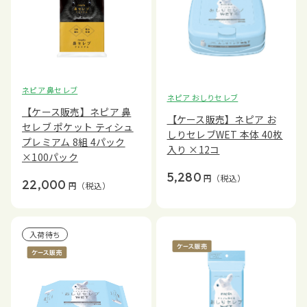
ネピア 鼻セレブ
ネピア おしりセレブ
【ケース販売】ネピア 鼻
【ケース販売】ネピア お
セレブ ポケット ティシュ
しりセレブWET 本体 40枚
プレミアム 8組 4パック
入り ×12コ
×100パック
5,280
円
（税込）
22,000
円
（税込）
入荷待ち